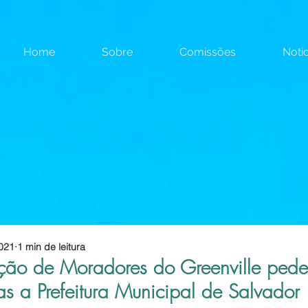
Home
Sobre
Comissões
Notic
2021
1 min de leitura
ção de Moradores do Greenville pede
as a Prefeitura Municipal de Salvador