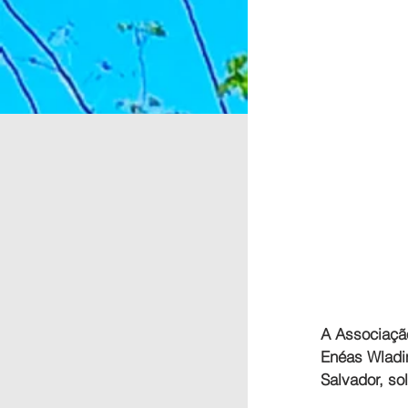
A Associação
Enéas Wladim
Salvador, so