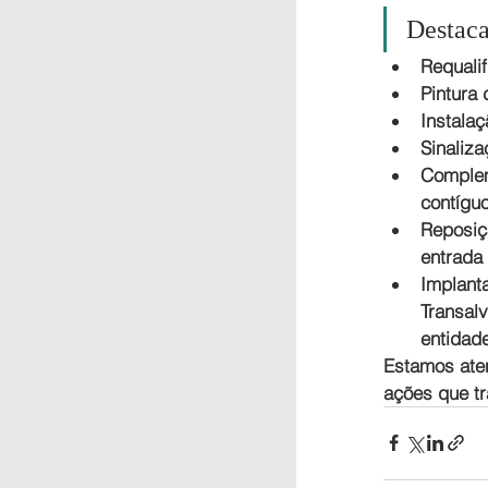
Destaca
Requalif
Pintura 
Instala
Sinaliza
Complem
contíguo
Reposiç
entrada 
Implant
Transal
entidade
Estamos aten
ações que tr