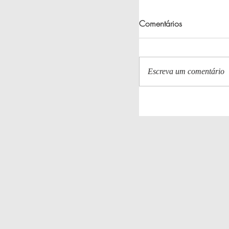
Comentários
Escreva um comentário
Greenville em Trans
Ações Realizadas p
Moradores!