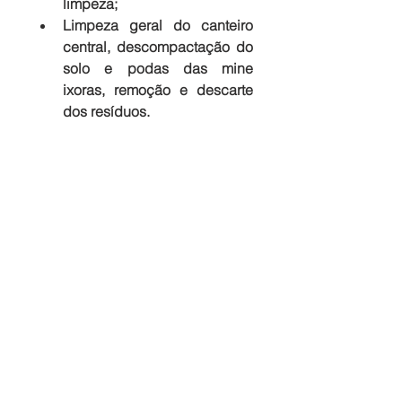
limpeza;
Limpeza geral do canteiro 
central, descompactação do 
solo e podas das mine 
ixoras, remoção e descarte 
dos resíduos.
Será um mês intenso de trabalho. 
Nossa missão é proporcionar aos 
moradores  satisfação, qualidade, 
conforto, beleza e valorização 
ainda mais do ambiente externo 
do Greenville. Você 