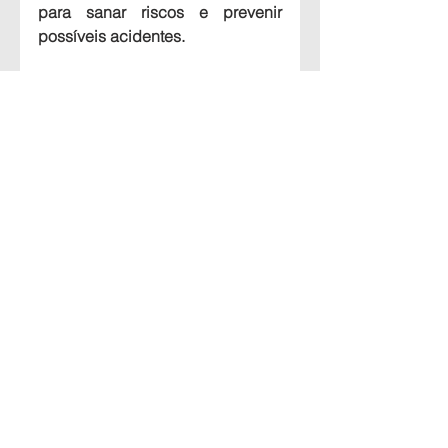
para sanar riscos e prevenir 
possíveis acidentes.
Sugestões e dúvidas fale com a 
nossa Administração
WhatsApp (71) 99962-3088 
Administradora: Letícia
Ver tudo
Posts recentes