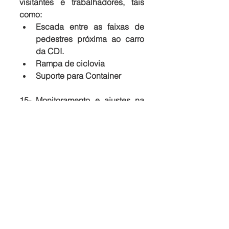
visitantes e trabalhadores, tais 
como:
Escada entre as faixas de 
pedestres próxima ao carro 
da CDI.
Rampa de ciclovia
Suporte para Container
15- Monitoramento e ajustes na 
execução das rotinas da empresa 
de segurança e jardinagem do 
Greenville;
16- Raspagem do barro que 
desce do terreno vizinho ao 
ATMOS;