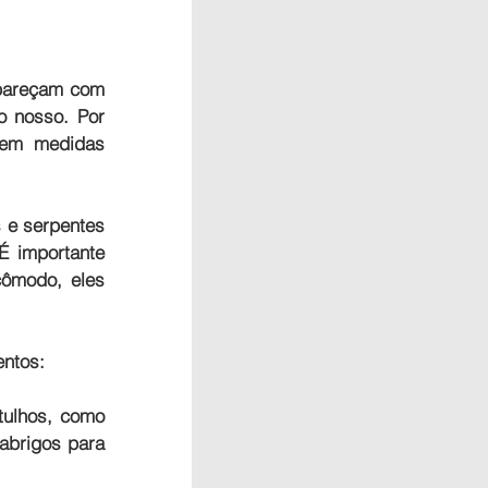
pareçam com 
 nosso. Por 
mem medidas 
e serpentes 
 importante 
ômodo, eles 
entos:
ulhos, como 
abrigos para 