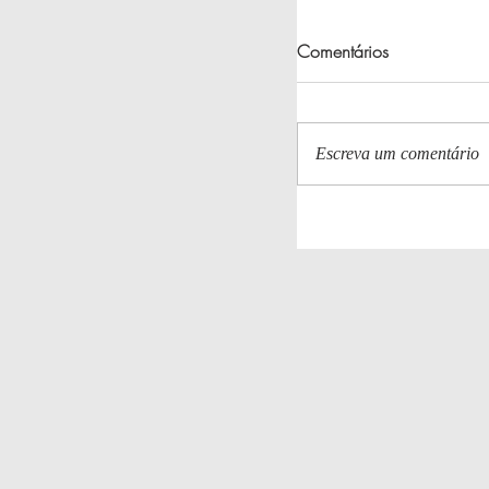
Comentários
Escreva um comentário
Greenville em Trans
Ações Realizadas p
Moradores!