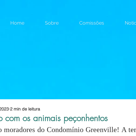
Home
Sobre
Comissões
Notic
 2023
2 min de leitura
 com os animais peçonhentos
o moradores do Condomínio Greenville! A te