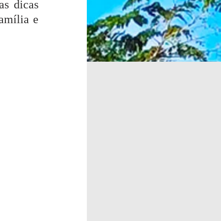
s dicas 
mília e 