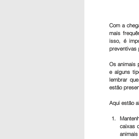
Com a chega
mais frequê
isso, é imp
preventivas 
Os animais 
e alguns ti
lembrar que
estão presen
Aqui estão 
Mantenh
caixas 
animais