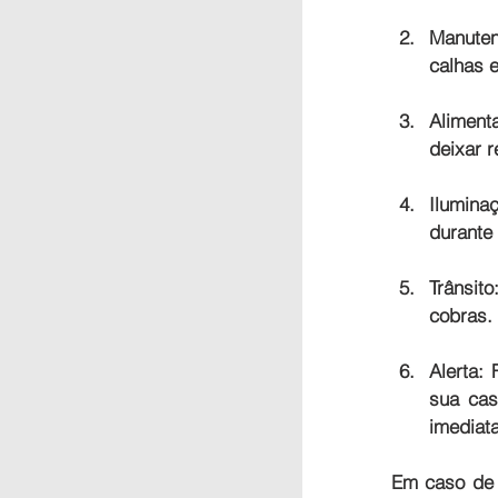
Manute
calhas 
Aliment
deixar r
Ilumina
durante 
Trânsito
cobras.
Alerta:
 
sua cas
imediat
Em caso de 