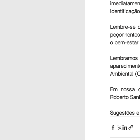
imediatament
identificaçã
Lembre-se d
peçonhentos.
o bem-estar
Lembramos 
apareciment
Ambiental (C
Em nossa ci
Roberto Sant
Sugestões e