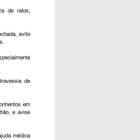
a de ralos, 
hada, evite 
s.
ecialmente 
ravessia de 
onhentos em 
ão, e avise 
juda médica 