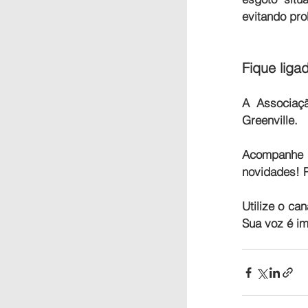
evitando pro
Fique liga
A Associaç
Greenville.
Acompanhe n
novidades! P
Utilize o can
Sua voz é im