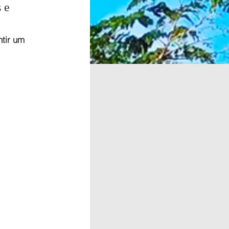
 e 
tir um 