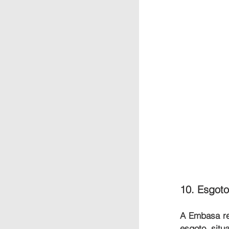
10. Esgot
A Embasa re
esgoto situ