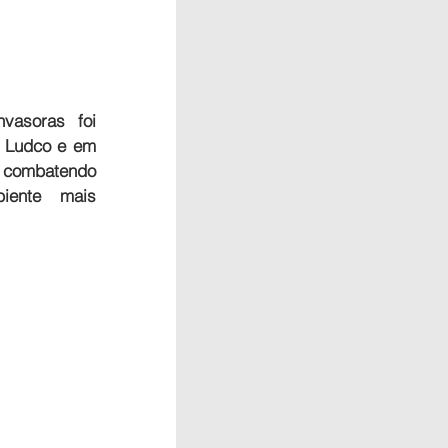
vasoras foi 
o Ludco e em 
combatendo 
ente mais 