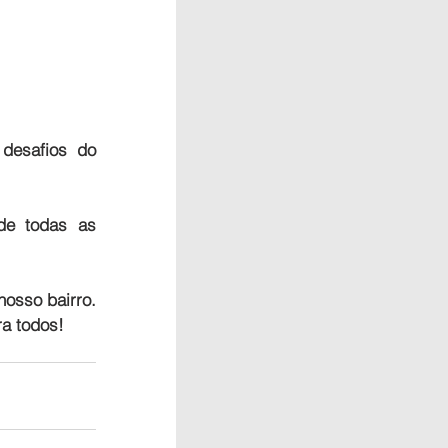
esafios do 
de todas as 
osso bairro. 
ra todos!