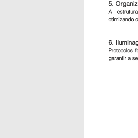
5. Organiz
A estrutur
otimizando o
6. Ilumina
Protocolos f
garantir a s