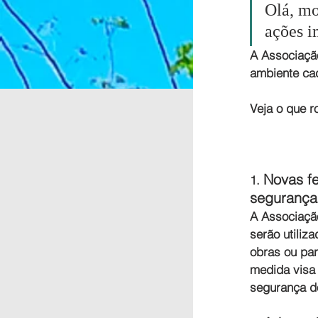
Olá, mo
ações i
A Associaçã
ambiente ca
Veja o que r
Novas fe
1. 
segurança
A Associação
serão utiliz
obras ou par
medida visa 
segurança do