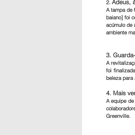
Adeus, 
2. 
A tampa de f
baiano] foi 
acúmulo de 
ambiente mai
3. Guarda-
A revitaliza
foi finaliza
beleza para 
4. Mais ve
A equipe de 
colaborado
Greenville.