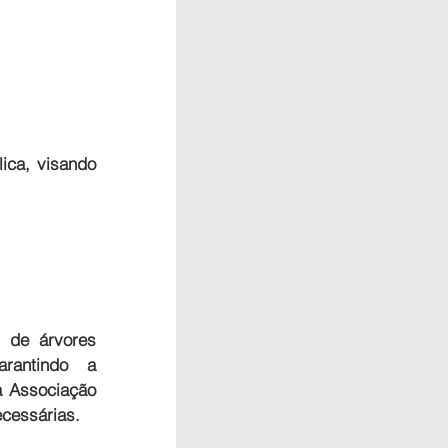
ica, visando 
de árvores 
rantindo a 
a Associação 
cessárias.