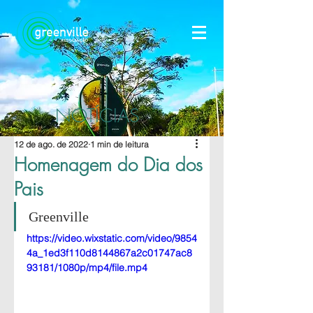
NOTÍCIAS
12 de ago. de 2022
1 min de leitura
Homenagem do Dia dos
Pais
Greenville
https://video.wixstatic.com/video/9854
4a_1ed3f110d8144867a2c01747ac8
93181/1080p/mp4/file.mp4