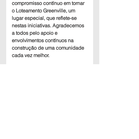
compromisso contínuo em tornar 
o Loteamento Greenville, um 
lugar especial, que reflete-se 
nestas iniciativas. Agradecemos 
a todos pelo apoio e 
envolvimentos contínuos na 
construção de uma comunidade 
cada vez melhor.
Sugestões e dúvidas fale com a 
nossa Administração
Associação dos 
Empreendimentos do 
Loteamento Greenville
Tel.: (71) 99962-3088
Site:http://www.associacaogreenv
ille.com.br