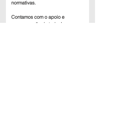
normativas.
Contamos com o apoio e 
compreensão de todos!
Ver tudo
Posts recentes